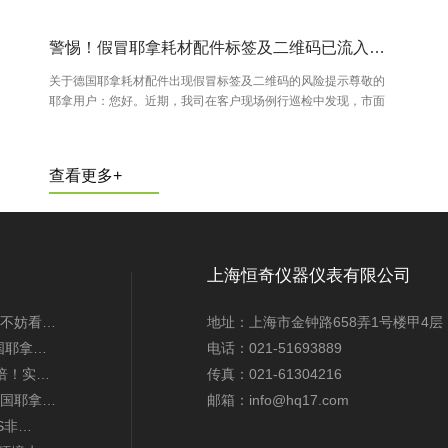
警惕！假冒耶拿耗材配件标签及二维码已流入市场
关于德国耶拿耗材配件出现假冒标签及二维码的风险提示尊敬的
耶拿用户：您好。近期，我司在客户现场例行巡检中发现，市面
上部分流通的德国耶拿（AnalytikJena）品牌耗材及配件，存在
伪造产品标签及二维码的情况。此行…
查看更多+
上海恒奇仪器仪表有限公司
不妨看…
地址：上海市金钟路658弄1号楼甲4层
国耶拿…
电话：021-51693889
6倍！实…
传真：021-61304216
国耶拿…
邮箱：info@hq17.com
AS非…