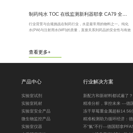
制药纯水 TOC 在线监测新利器耶拿 CA79 全新上市
行业背景与合规挑战在制药行业，水是最常用的物料之一。纯化
水(PW)与注射用水(WFI)的质量，直接关系到药品的安全性与有效
性。各国药典对制药用水的有机物污染均有明确限值:中国药典
2025版进一步强化了“过程控制”理…
查看更多+
产品中心
行业解决方案
实验室试剂
新配方和新材料都试遍了？
实验室耗材
精准分析，掌控未来 ---德
实验室安全产品
冻干草莓重金属超标14.5
微生物监控产品
精准检测助力循环经济：德
实验室仪器
不“氟”不行---德国耶拿PF