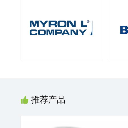
普兰德 (BRAND)
一级代理
麦隆 (MYRON L)
必
推荐产品
中国区总代理