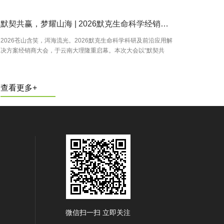
默契共赢，梦耀山海 | 2026默克生命科学经销商大会，相伴廿五载携手启新程！！！！
2026苍山含笑，洱海流光。2026默克生命科学科研及前沿应用解
决方案经销商大会，于云南大理隆重启幕。本次大会以“默契共
赢，梦耀山海”为主题，集结全国经销商同仁，共探实验室科技发
展新方向。上海恒奇仪器仪表有限…
查看更多+
微信扫一扫 立即关注